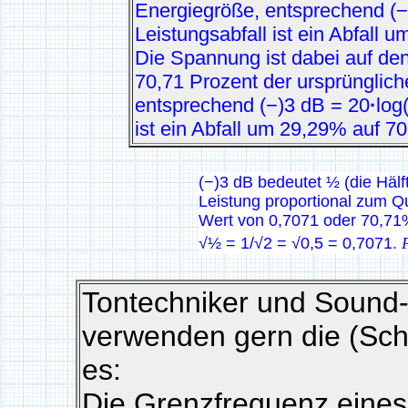
Energiegröße, entsprechend (−
Leistungsabfall ist ein Abfall
Die Spannung ist dabei auf de
70,71 Prozent der ursprünglic
entsprechend (−)3 dB = 20
·
log
ist ein Abfall um 29,29% auf 7
(−)3 dB bedeutet ½ (die Hälft
Leistung proportional zum Qu
Wert von 0,7071 oder 70,71
√½ = 1/√2 = √0,5 = 0,7071.
Tontechniker und Sound
verwenden gern die (Scha
es:
Die Grenzfrequenz eines 