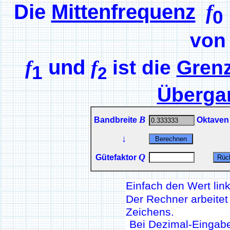
Die
Mittenfrequenz
f
0
vo
und
f
f
ist die
Gren
1
2
Überga
B
Bandbreite
Oktave
↓
Q
Gütefaktor
Einfach den Wert lin
Der Rechner arbeitet
Zeichens.
Bei Dezimal-Eingabe