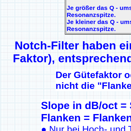
Je größer das Q - ums
Resonanzspitze.
Je kleiner das Q - ums
Resonanzspitze.
Notch-Filter haben e
Faktor), entsprechend
Der Gütefaktor o
nicht die "Flanke
Slope in dB/oct = S
Flanken = Flanken
●
Nur bei Hoch- und Ti