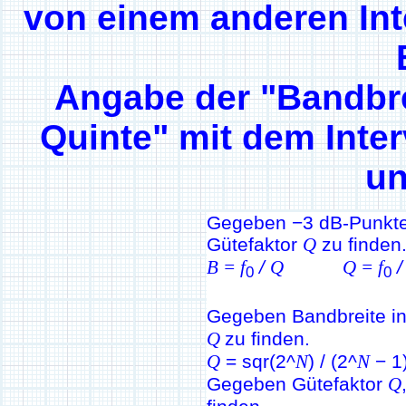
von einem anderen Inte
Angabe der "Bandbre
Quinte" mit dem Interv
un
Gegeben −3 dB-Punkte
Gütefaktor
Q
zu finden
B = f
/
Q
Q = f
0
0
Gegeben Bandbreite i
Q
zu finden.
Q
= sqr(2^
N
) / (2^
N
− 1
Gegeben Gütefaktor
Q