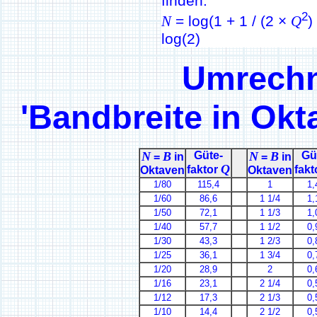
finden.
2
N
= log(1 + 1 / (2 ×
Q
)
log(2)
Umrechn
'Bandbreite in Okt
N
B
Güte-
N
B
Gü
=
in
=
in
Q
faktor
fakt
Oktaven
Oktaven
1/80
115,4
1
1,
1/60
86,6
1 1/4
1,
1/50
72,1
1 1/3
1,
1/40
57,7
1 1/2
0,
1/30
43,3
1 2/3
0,
1/25
36,1
1 3/4
0,
1/20
28,9
2
0,
1/16
23,1
2 1/4
0,
1/12
17,3
2 1/3
0,
1/10
14,4
2 1/2
0,