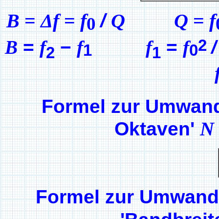
B
=
Δ
f
=
f
/
Q Q
=
f
0
2
B
=
f
−
f
f
=
f
/
1
0
2
1
Formel zur Umwand
N
Oktaven'
Formel zur Umwand