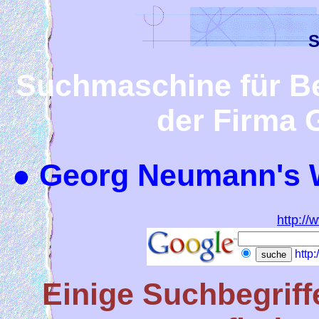
S
Suchmaschine für Be
der Firma
● Georg Neumann's W
http:/
http
Einige Suchbegriff