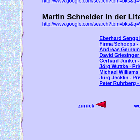
http://www.google.com/search?tbm=bks&
Martin Schneider in der Lite
http://www.google.com/search?tbm=bks&
Eberhard Sengpie
Firma Schoeps -
Andreas Gernema
David Griesinger
Gerhard Junker 
Jörg Wuttke - Pr
Michael Williams
Jürg Jecklin - P
Peter Ruhrberg -
zurück
we