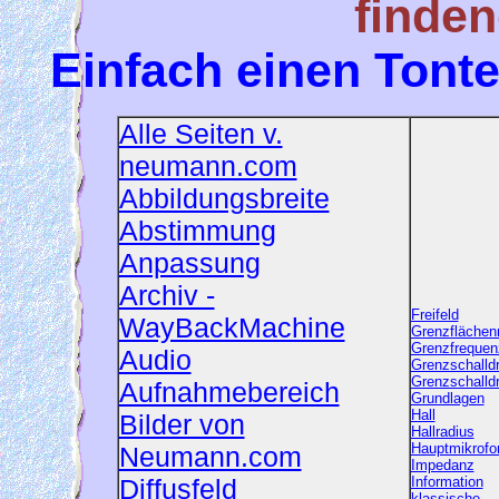
finden
Einfach einen Tonte
Alle Seiten v.
neumann.com
Abbildungsbreite
Abstimmung
Anpassung
Archiv -
Freifeld
WayBackMachine
Grenzflächen
Grenzfrequen
Audio
Grenzschalld
Grenzschalld
Aufnahmebereich
Grundlagen
Hall
Bilder von
Hallradius
Hauptmikrofo
Neumann.com
Impedanz
Diffusfeld
Information
klassische