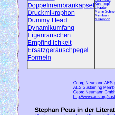
Doppelmembrankapsel
Kunstkopf
Literatur
Druckmikrophon
Martin Schne
Membran
Dummy Head
Mikrophon
Dynamikumfang
Eigenrauschen
Empfindlichkeit
Ersatzgeräuschpegel
Formeln
Georg Neumann AES pa
AES Sustaining Memb
Georg Neumann Gmb
http://www.aes.org/s
Stephan Peus in der Literat