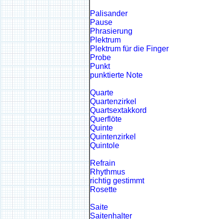
Palisander
Pause
Phrasierung
Plektrum
Plektrum für die Finger
Probe
Punkt
punktierte Note
Quarte
Quartenzirkel
Quartsextakkord
Querflöte
Quinte
Quintenzirkel
Quintole
Refrain
Rhythmus
richtig gestimmt
Rosette
Saite
Saitenhalter