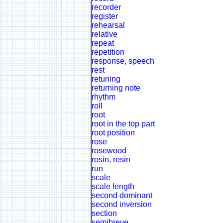
recorder
register
rehearsal
relative
repeat
repetition
response, speech
rest
retuning
returning note
rhythm
roll
root
root in the top part
root position
rose
rosewood
rosin, resin
run
scale
scale length
second dominant
second inversion
section
semibreve