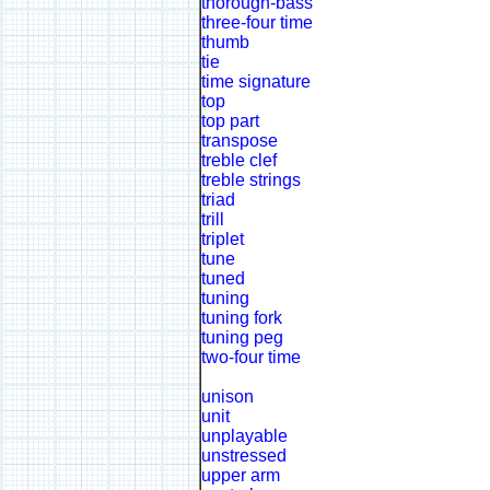
thorough-bass
three-four time
thumb
tie
time signature
top
top part
transpose
treble clef
treble strings
triad
trill
triplet
tune
tuned
tuning
tuning fork
tuning peg
two-four time
unison
unit
unplayable
unstressed
upper arm