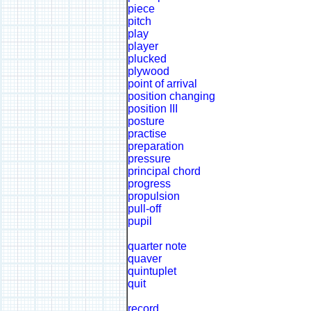
piece
pitch
play
player
plucked
plywood
point of arrival
position changing
position III
posture
practise
preparation
pressure
principal chord
progress
propulsion
pull-off
pupil
quarter note
quaver
quintuplet
quit
record