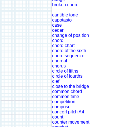
broken chord
cantible tone
capotasto
case
cedar
change of position
chord
chord chart
chord of the sixth
chord sequence
chordal
chorus
circle of fifths
circle of fourths
clef
close to the bridge
common chord
common time
competition
compose
concert pitch A4
count
counter movement