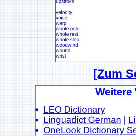
upstroke
velocity
voice
warp
whole note
whole rest
whole step
woodwind
wound
wrist
[Zum S
Weitere
LEO Dictionary
Linguadict German
|
L
OneLook Dictionary S