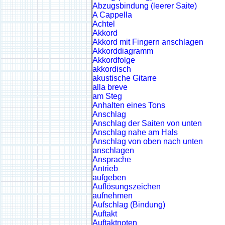
Abzugsbindung (leerer Saite)
A Cappella
Achtel
Akkord
Akkord mit Fingern anschlagen
Akkorddiagramm
Akkordfolge
akkordisch
akustische Gitarre
alla breve
am Steg
Anhalten eines Tons
Anschlag
Anschlag der Saiten von unten
Anschlag nahe am Hals
Anschlag von oben nach unten
anschlagen
Ansprache
Antrieb
aufgeben
Auflösungszeichen
aufnehmen
Aufschlag (Bindung)
Auftakt
Auftaktnoten