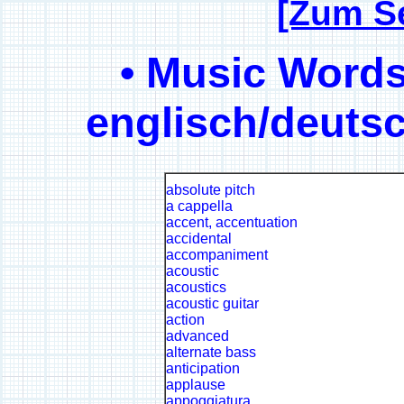
[Zum S
• Music Words
englisch/deuts
absolute pitch
a cappella
accent, accentuation
accidental
accompaniment
acoustic
acoustics
acoustic guitar
action
advanced
alternate bass
anticipation
applause
appoggiatura