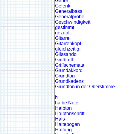
Gehör
Gelenk
Generalbass
Generalprobe
Geschwindigkeit
gestimmt
gezupft
Gitarre
Gitarrenkopf
gleichzeitig
Glissando
Griffbrett
Griffschemata
Grundakkord
Grundton
Grundkadenz
Grundton in der Oberstimme
h
halbe Note
Halbton
Halbtonschritt
Hals
Haltebogen
Haltung