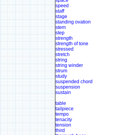
space
speed
staff
stage
standing ovation
stem
step
strength
strength of tone
stressed
stretch
string
string winder
strum
study
suspended chord
suspension
sustain
table
tailpiece
tempo
tenacity
tension
third