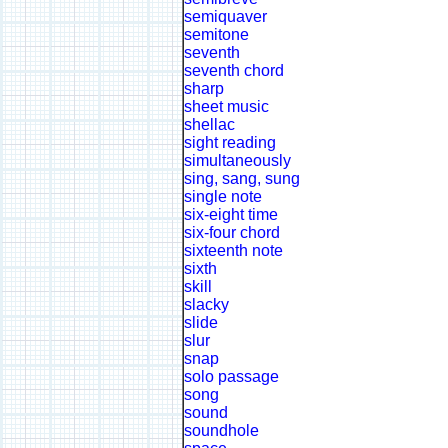
semiquaver
semitone
seventh
seventh chord
sharp
sheet music
shellac
sight reading
simultaneously
sing, sang, sung
single note
six-eight time
six-four chord
sixteenth note
sixth
skill
slacky
slide
slur
snap
solo passage
song
sound
soundhole