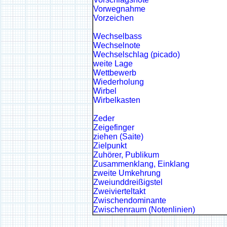
Vorwegnahme
Vorzeichen
Wechselbass
Wechselnote
Wechselschlag (picado)
weite Lage
Wettbewerb
Wiederholung
Wirbel
Wirbelkasten
Zeder
Zeigefinger
ziehen (Saite)
Zielpunkt
Zuhörer, Publikum
Zusammenklang, Einklang
zweite Umkehrung
Zweiunddreißigstel
Zweivierteltakt
Zwischendominante
Zwischenraum (Notenlinien)