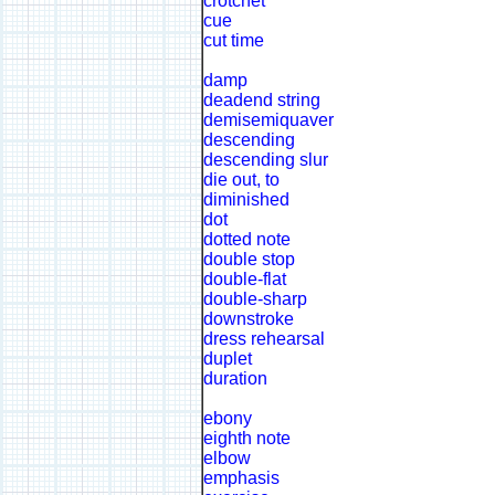
crotchet
cue
cut time
damp
deadend string
demisemiquaver
descending
descending slur
die out, to
diminished
dot
dotted note
double stop
double-flat
double-sharp
downstroke
dress rehearsal
duplet
duration
ebony
eighth note
elbow
emphasis