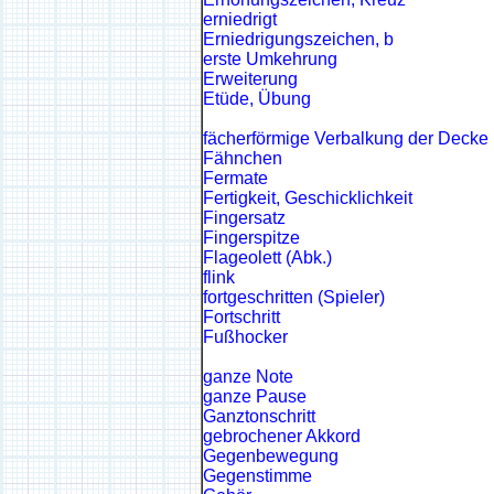
erniedrigt
Erniedrigungszeichen, b
erste Umkehrung
Erweiterung
Etüde, Übung
fächerförmige Verbalkung der Decke
Fähnchen
Fermate
Fertigkeit, Geschicklichkeit
Fingersatz
Fingerspitze
Flageolett (Abk.)
flink
fortgeschritten (Spieler)
Fortschritt
Fußhocker
ganze Note
ganze Pause
Ganztonschritt
gebrochener Akkord
Gegenbewegung
Gegenstimme