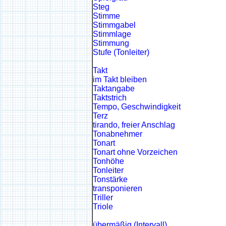
Steg
Stimme
Stimmgabel
Stimmlage
Stimmung
Stufe (Tonleiter)
Takt
im Takt bleiben
Taktangabe
Taktstrich
Tempo, Geschwindigkeit
Terz
tirando, freier Anschlag
Tonabnehmer
Tonart
Tonart ohne Vorzeichen
Tonhöhe
Tonleiter
Tonstärke
transponieren
Triller
Triole
übermäßig (Intervall)