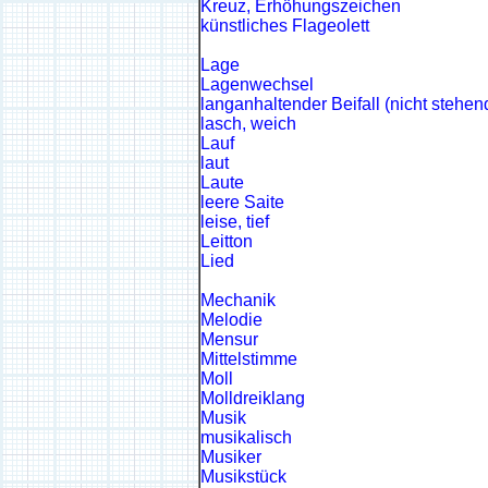
Kreuz, Erhöhungszeichen
künstliches Flageolett
Lage
Lagenwechsel
langanhaltender Beifall (nicht stehen
lasch, weich
Lauf
laut
Laute
leere Saite
leise, tief
Leitton
Lied
Mechanik
Melodie
Mensur
Mittelstimme
Moll
Molldreiklang
Musik
musikalisch
Musiker
Musikstück