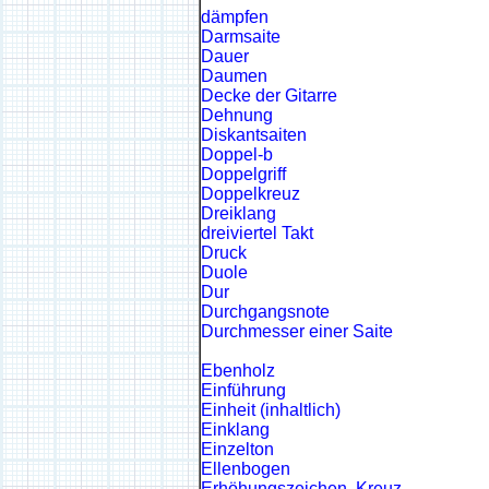
dämpfen
Darmsaite
Dauer
Daumen
Decke der Gitarre
Dehnung
Diskantsaiten
Doppel-b
Doppelgriff
Doppelkreuz
Dreiklang
dreiviertel Takt
Druck
Duole
Dur
Durchgangsnote
Durchmesser einer Saite
Ebenholz
Einführung
Einheit (inhaltlich)
Einklang
Einzelton
Ellenbogen
Erhöhungszeichen, Kreuz