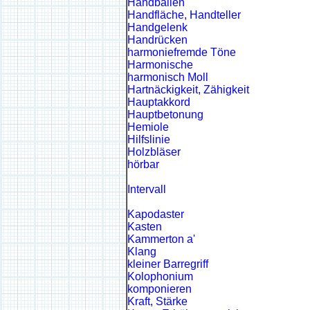
Handballen
Handfläche, Handteller
Handgelenk
Handrücken
harmoniefremde Töne
Harmonische
harmonisch Moll
Hartnäckigkeit, Zähigkeit
Hauptakkord
Hauptbetonung
Hemiole
Hilfslinie
Holzbläser
hörbar
Intervall
Kapodaster
Kasten
Kammerton a'
Klang
kleiner Barregriff
Kolophonium
komponieren
Kraft, Stärke