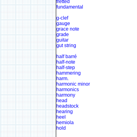
fretted
fundamental
g-clef
gauge
grace note
grade
guitar
gut string
half barré
half-note
half-step
hammering
harm.
harmonic minor
harmonics
harmony
head
headstock
hearing
heel
hemiola
hold