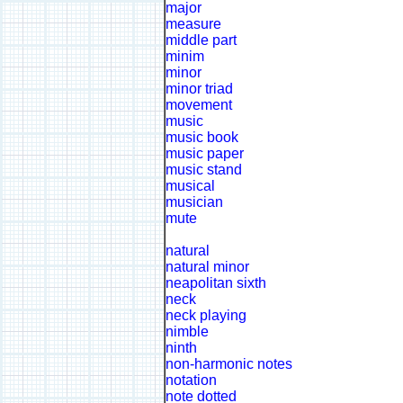
major
measure
middle part
minim
minor
minor triad
movement
music
music book
music paper
music stand
musical
musician
mute
natural
natural minor
neapolitan sixth
neck
neck playing
nimble
ninth
non-harmonic notes
notation
note dotted