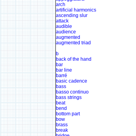
arch
artificial harmonics
ascending slur
attack
audible
audience
augmented
augmented triad
b
back of the hand
bar
bar line
barré
basic cadence
bass
basso continuo
bass strings
beat
bend
bottom part
bow
brass
break
bridge