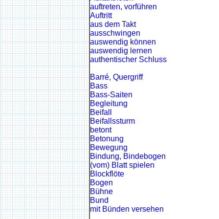
auftreten, vorführen
Auftritt
aus dem Takt
ausschwingen
auswendig können
auswendig lernen
authentischer Schluss
Barré, Quergriff
Bass
Bass-Saiten
Begleitung
Beifall
Beifallssturm
betont
Betonung
Bewegung
Bindung, Bindebogen
(vom) Blatt spielen
Blockflöte
Bogen
Bühne
Bund
mit Bünden versehen