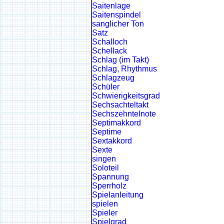
Saitenlage
Saitenspindel
sanglicher Ton
Satz
Schalloch
Schellack
Schlag (im Takt)
Schlag, Rhythmus
Schlagzeug
Schüler
Schwierigkeitsgrad
Sechsachteltakt
Sechszehntelnote
Septimakkord
Septime
Sextakkord
Sexte
singen
Soloteil
Spannung
Sperrholz
Spielanleitung
spielen
Spieler
Spielgrad