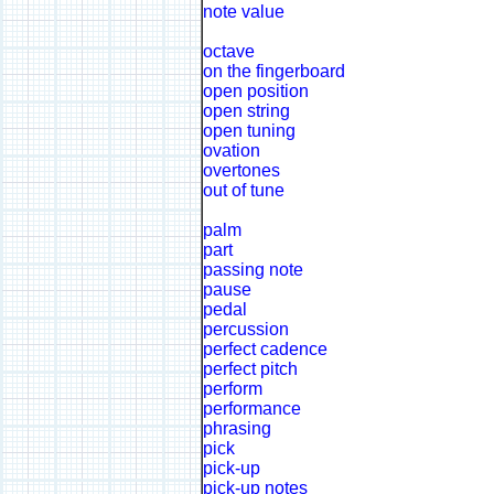
note value
octave
on the fingerboard
open position
open string
open tuning
ovation
overtones
out of tune
palm
part
passing note
pause
pedal
percussion
perfect cadence
perfect pitch
perform
performance
phrasing
pick
pick-up
pick-up notes