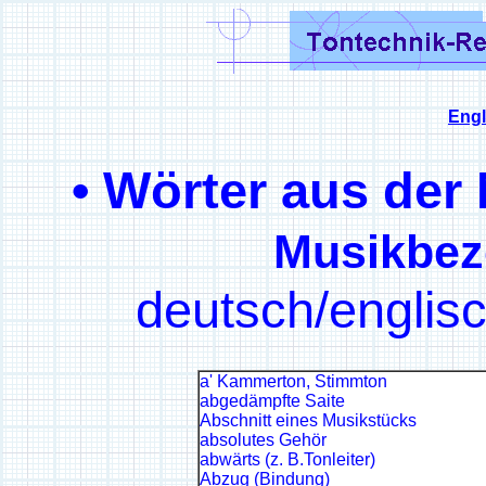
Engl
• Wörter aus der
Musikbez
deutsch/englis
a' Kammerton, Stimmton
abgedämpfte Saite
Abschnitt eines Musikstücks
absolutes Gehör
abwärts (z. B.Tonleiter)
Abzug (Bindung)