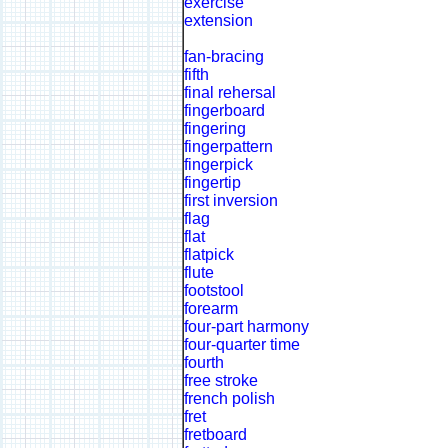
exercise
extension
fan-bracing
fifth
final rehersal
fingerboard
fingering
fingerpattern
fingerpick
fingertip
first inversion
flag
flat
flatpick
flute
footstool
forearm
four-part harmony
four-quarter time
fourth
free stroke
french polish
fret
fretboard