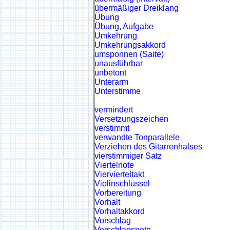
übermäßiger Dreiklang
Übung
Übung, Aufgabe
Umkehrung
Umkehrungsakkord
umsponnen (Saite)
unausführbar
unbetont
Unterarm
Unterstimme
vermindert
Versetzungszeichen
verstimmt
verwandte Tonparallele
Verziehen des Gitarrenhalses
vierstimmiger Satz
Viertelnote
Viervierteltakt
Violinschlüssel
Vorbereitung
Vorhalt
Vorhaltakkord
Vorschlag
Vorschlagsnote