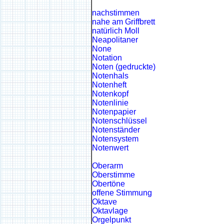
nachstimmen
nahe am Griffbrett
natürlich Moll
Neapolitaner
None
Notation
Noten (gedruckte)
Notenhals
Notenheft
Notenkopf
Notenlinie
Notenpapier
Notenschlüssel
Notenständer
Notensystem
Notenwert
Oberarm
Oberstimme
Obertöne
offene Stimmung
Oktave
Oktavlage
Orgelpunkt