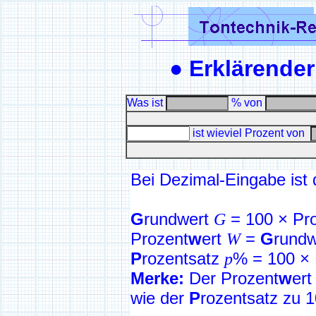
● Erklärende
Was ist
% von
ist wieviel Prozent von
Bei Dezimal-Eingabe ist
G
rundwert
G
= 100 × Pr
Prozent
w
ert
W
=
G
rund
P
rozentsatz
p
% = 100 × 
Merke:
Der Prozent
w
ert
wie der
P
rozentsatz zu 1