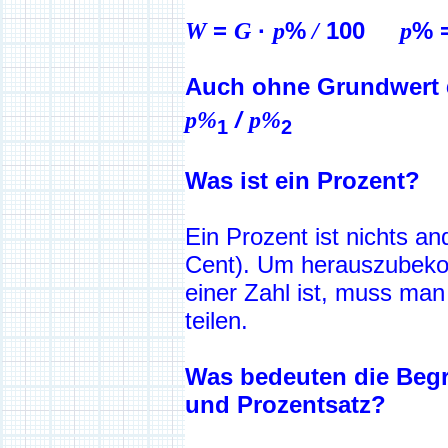
W
=
G
·
p
%
/
100
p
% 
Auch ohne Grundwert
p%
/
p%
1
2
Was ist ein Prozent?
Ein Prozent ist nichts an
Cent). Um herauszubekom
einer Zahl ist, muss man
teilen.
Was bedeuten die Begr
und Prozentsatz?